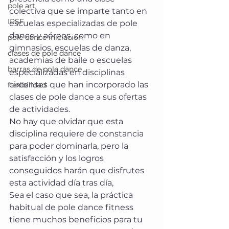
pole art
colectiva que se imparte tanto en 
IPSF
escuelas especializadas de pole 
dance y aéreos, como en 
pole dance iniciacion
gimnasios, escuelas de danza, 
clases de pole dance
academias de baile o escuelas 
barras de pole dance
especializadas en disciplinas 
circenses que han incorporado las 
flexibilidad
clases de pole dance a sus ofertas 
de actividades.
No hay que olvidar que esta 
disciplina requiere de constancia 
para poder dominarla, pero la 
satisfacción y los logros 
conseguidos harán que disfrutes 
esta actividad día tras día,
Sea el caso que sea, la práctica 
habitual de pole dance fitness 
tiene muchos beneficios para tu 