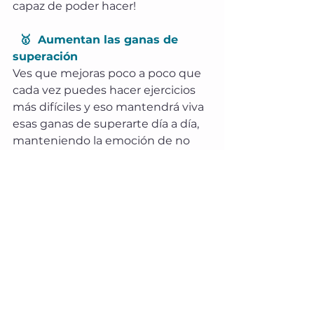
capaz de poder hacer!
  🥇  Aumentan las ganas de 
superación
​Ves que mejoras poco a poco que 
cada vez puedes hacer ejercicios 
más difíciles y eso mantendrá viva 
esas ganas de superarte día a día, 
manteniendo la emoción de no 
saber a que retos nuevos te 
enfrentarás cada vez que arranque 
una nueva clase de pole dance. Te 
podemos asegurar que nunca te 
vas a aburrir! Los movimientos en 
este deporte son infinitos. Y sobre 
todo deja las preocupaciones en la 
puerta, este deporte que poco a 
poco se acabará convirtiendo en 
pasión, sera una terapia ideal para 