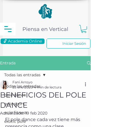
Piensa en Vertical
🔓 Academia Online
Iniciar Sesión
Entrada
Todas las entradas
Fani Arroyo
Todas las entradas
23 ene 2020
4 min de lectura
BENEFICIOS DEL POLE
pole dance
DANCE
pole sport
pole fitness
Actualizado:
19 feb 2020
El pole dance cada vez tiene más 
exotic pole
presencia como una clase 