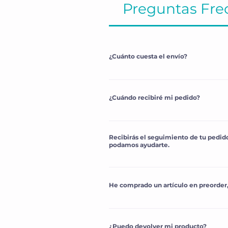
Preguntas Fre
¿Cuánto cuesta el envío?
Si estás en España península y 
Para envíos a Canarias y otros p
¿Cuándo recibiré mi pedido?
automáticamente.
Si eliges Envío Standard, recibi
También puedes elegir Envío Exp
Recibirás el seguimiento de tu pedido
podamos ayudarte.
Recibirás el
 número de seguim
Podrás realizar el seguimiento 
He comprado un artículo en preorder,
seguimiento.
En caso contrario, por favor, 
Normalmente los artículos que 
Si has hecho tu pedido, en cuan
¿Puedo devolver mi producto?