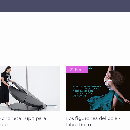
2ª Edición
Vista rápida
Vista rápida
lchoneta Lupit para
Los figurones del pole -
dio
Libro físico