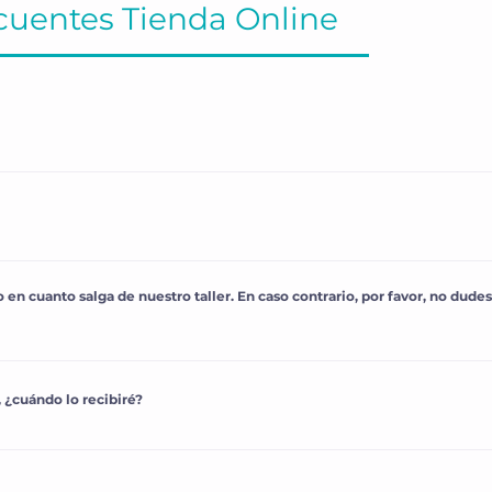
cuentes Tienda Online
Baleares, puedes disfrutar de envío 
GRATIS
. 
aíses de la UE, selecciona en el proceso de compra tu direcci
rás tu pedido en 
3 - 5 días laborables
.
ress para recibirlo en 
48h - 72h
 (a partir de 9,95€).
 en cuanto salga de nuestro taller. En caso contrario, por favor, no dude
iento
 de tu pedido en cuanto salga de nuestro almacén.
y ver dónde se encuentra tu pedido a través de la web de 
Co
 ¿cuándo lo recibiré?
no dudes en contactarnos para que podamos ayudarte.
no están en stock se abastecen en un 
periodo medio de 15 a
do llegue el stock te lo enviamos, en ese momento recibirás 