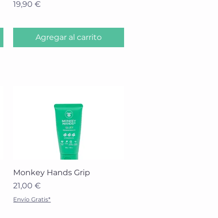
Precio
19,90 €
Agregar al carrito
Vista rápida
Monkey Hands Grip
Precio
21,00 €
Envío Gratis*