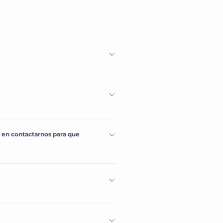
ón y se calculará 
s en contactarnos para que
rreos 
con el número de 
 30 días
.
un email de notificación de 