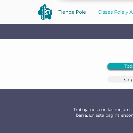
Tienda Pole
Clases Pole y A
Tod
Gri
Trabajamos con las mejores m
barra. En esta página enco