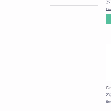
Pr
37
Env
19 €
1297 €
Dr
Pr
27
Env