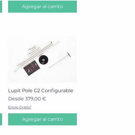
Agregar al carrito
Vista rápida
Lupit Pole G2 Configurable
Precio de oferta
Desde
379,00 €
Envío Gratis*
Agregar al carrito