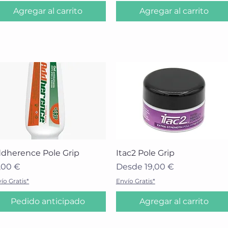
,
Agregar al carrito
Agregar al carrito
9
2
€
p
o
r
6
0
M
i
l
i
l
i
t
r
o
Vista rápida
Vista rápida
dherence Pole Grip
Itac2 Pole Grip
ecio
Precio de oferta
,00 €
Desde
19,00 €
ío Gratis*
Envío Gratis*
Pedido anticipado
Agregar al carrito