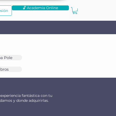
🔓 Academia Online
esión
a Pole
ibros
experiencia fantástica con tu
ndamos y donde adquirirlas.