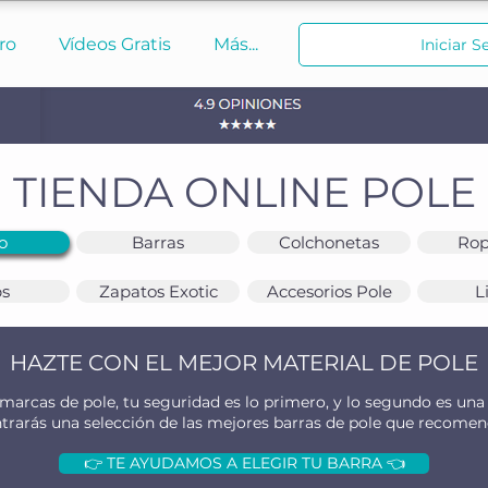
ro
Vídeos Gratis
Más...
Iniciar S
TIENDA ONLINE POLE
o
Barras
Colchonetas
Rop
ps
Zapatos Exotic
Accesorios Pole
L
HAZTE CON EL MEJOR MATERIAL DE POLE
arcas de pole, tu seguridad es lo primero, y lo segundo es una 
ntrarás una selección de las mejores barras de pole que recome
👉 TE AYUDAMOS A ELEGIR TU BARRA 👈