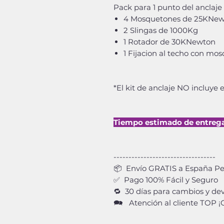
Pack para 1 punto del anclaje 
4 Mosquetones de 25KNe
2 Slingas de 1000Kg
1 Rotador de 30KNewton
1 Fijacion al techo con m
*El kit de anclaje NO incluye e
Tiempo estimado de entrega: 
----------------------------------
📦 Envío GRATIS a España Pen
✅ Pago 100% Fácil y Seguro
🔁 30 días para cambios y dev
🗪 Atención al cliente TOP 