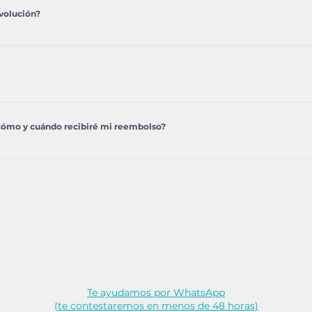
o el correo la palabra DEVOLUCIÓN y el número del pedido.
volución?
Baleares, te ofrecemos la opción de cambiar o devolver tu 
be abonar el coste del envío que dependerá de la dirección y 
alizar la devolución paso a paso por email.
e tarjeta de crédito o débito o PayPal.
¿cómo y cuándo recibiré mi reembolso?
isma forma de pago que escogiste al hacer tu pedido. Los r
la cuenta desde la recepción de tu devolución en nuestro alm
Te ayudamos por WhatsApp
(te contestaremos en menos de 48 horas)