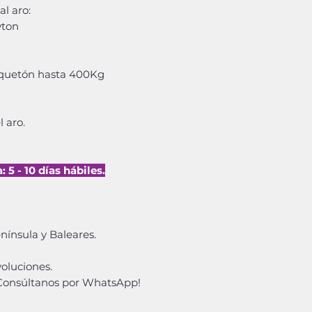
al aro:
wton
osquetón hasta 400Kg
l aro.
5 - 10 días hábiles.
ínsula y Baleares.
oluciones.
¡Consúltanos por WhatsApp!