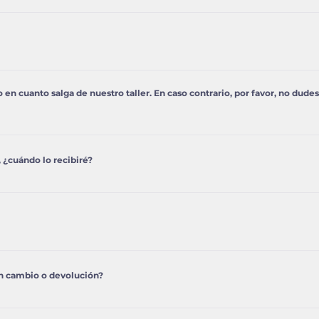
Baleares, puedes disfrutar de envío GRATIS. Para envíos a Can
mpra tu dirección y se calculará automáticamente.
rás tu pedido en 3 - 5 días laborables. También puedes elegir 
 en cuanto salga de nuestro taller. En caso contrario, por favor, no dude
ento de tu pedido en cuanto salga de nuestro almacén. Podr
do a través de la web de Correos con el número de seguimien
 ¿cuándo lo recibiré?
os para que podamos ayudarte.
o están en stock se abastecen en un periodo medio de 15 a 3
o enviamos, en ese momento recibirás un email de notificació
imiento.
desde el momento de recepción de tu pedido para realizar c
grips, deben devolverse sin abrir y sin usar. Los productos 
un cambio o devolución?
da) no aceptan devoluciones salvo defecto de fábrica.
piensaenvertical@gmail.com y te daremos todas las instruccio