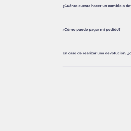
devolución. Indica en el asunt
¿Cuánto cuesta hacer un cambio o de
Si estás en España penínsulao 
el resto de zonas, el cliente de
¿Cómo puedo pagar mi pedido?
daremos los detalles de como re
Puedes pagar tu pedido mediant
En caso de realizar una devolución, 
Recibirás el reembolso en la m
20 días en verse reflejados en 