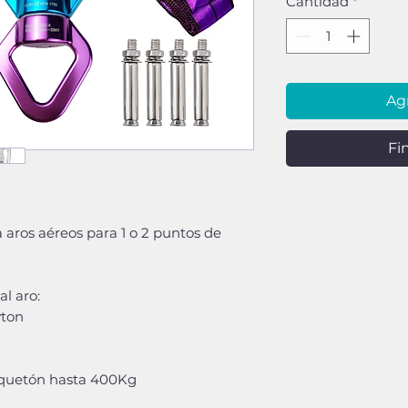
Cantidad
*
Agr
Fi
aros aéreos para 1 o 2 puntos de
al aro:
ton
osquetón hasta 400Kg