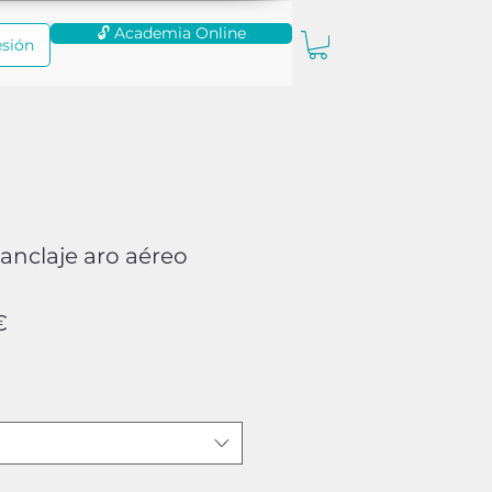
🔓 Academia Online
esión
anclaje aro aéreo
Precio
€
de
oferta