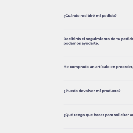
Si estás en España península y 
selecciona en el proceso de co
¿Cuándo recibiré mi pedido?
Si eliges Envío Standard, recibi
48h - 72h (a partir de 9,95€).
Recibirás el seguimiento de tu pedido
podamos ayudarte.
Recibirás el número de seguimi
ver dónde se encuentra tu pedi
He comprado un artículo en preorder,
favor, no dudes en contactarn
Normalmente los artículos que n
en cuando llegue el stock te l
¿Puedo devolver mi producto?
camino con un número de segu
Dispones de 30 días naturales 
Los productos consumibles como 
¿Qué tengo que hacer para solicitar 
con dedicatria o la ropa a medi
Solo tienes que escribirnos a 