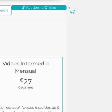
🔓 Academia Online
esión
Vídeos Intermedio
Mensual
27€
€
27
Cada mes
o mensual. Niveles incluidos de 0