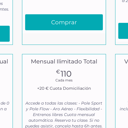
a 
es
ntes.
Comprar
ual
Mensual Ilimitado Total
V
110€
€
110
Cada mes
+20 € Cuota Domiciliación
 de 0
Accede a todas las clases: - Pole Sport
ón a
y Pole Flow - Aro Aéreo - Flexibilidad -
incl
Entrenos libres Cuota mensual
automática. Reserva tu clase. Si no
puedes asistir, cancela hasta 6h antes.