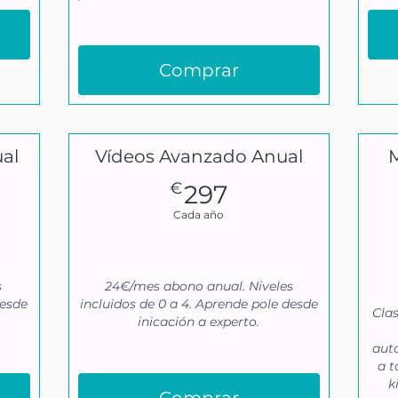
Comprar
al
Vídeos Avanzado Anual
M
297€
€
297
Cada año
s
24€/mes abono anual. Niveles
desde
incluidos de 0 a 4. Aprende pole desde
Clas
inicación a experto.
auto
a t
k