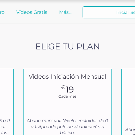
ro
Vídeos Gratis
Más...
Iniciar S
ELIGE TU PLAN
Vídeos Iniciación Mensual
19€
€
19
Cada mes
 a 11
Abono mensual. Niveles incluidos de 0
ca.
a 1. Aprende pole desde inicación a
Abon
 las
básico.