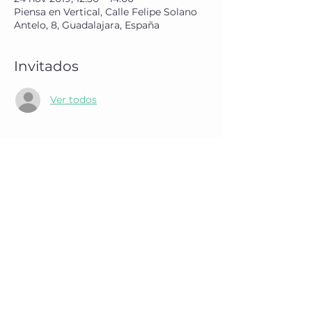
Piensa en Vertical, Calle Felipe Solano
Antelo, 8, Guadalajara, España
Invitados
Ver todos
Compartir este evento
Te ayudamos por WhatsApp
(te contestaremos en menos de 48 horas)