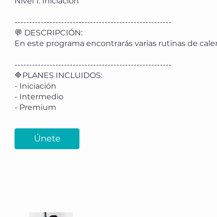
Nivel 1: Iniciación
------------------------------------------------------
💬 DESCRIPCIÓN:
En este programa encontrarás varias rutinas de cale
------------------------------------------------------
🔷PLANES INCLUIDOS:
- Iniciación
- Intermedio
- Premium
Únete