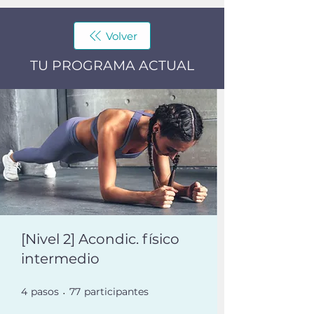
Volver
TU PROGRAMA ACTUAL
[Nivel 2] Acondic. físico
intermedio
4
pasos
4 pasos
77 participantes
77
participantes